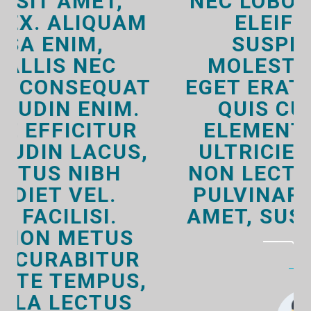
NEC LOBORTIS DOLOR
ELEIFEND EU.
SUSPENDISSE
MOLESTIE LECTUS
EGET ERAT COMMODO,
QUIS CURSUS MI
ELEMENTUM. IN AT
ULTRICIES DIAM. UT
NON LECTUS LACINIA,
PULVINAR NULLA SIT
AMET, SUSCIPIT URNA
Klien 2