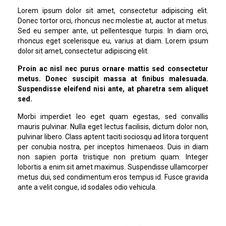
Lorem ipsum dolor sit amet, consectetur adipiscing elit.
Donec tortor orci, rhoncus nec molestie at, auctor at metus.
Sed eu semper ante, ut pellentesque turpis. In diam orci,
rhoncus eget scelerisque eu, varius at diam. Lorem ipsum
dolor sit amet, consectetur adipiscing elit.
Proin ac nisl nec purus ornare mattis sed consectetur
metus. Donec suscipit massa at finibus malesuada.
Suspendisse eleifend nisi ante, at pharetra sem aliquet
sed.
Morbi imperdiet leo eget quam egestas, sed convallis
mauris pulvinar. Nulla eget lectus facilisis, dictum dolor non,
pulvinar libero. Class aptent taciti sociosqu ad litora torquent
per conubia nostra, per inceptos himenaeos. Duis in diam
non sapien porta tristique non pretium quam. Integer
lobortis a enim sit amet maximus. Suspendisse ullamcorper
metus dui, sed condimentum eros tempus id. Fusce gravida
ante a velit congue, id sodales odio vehicula.