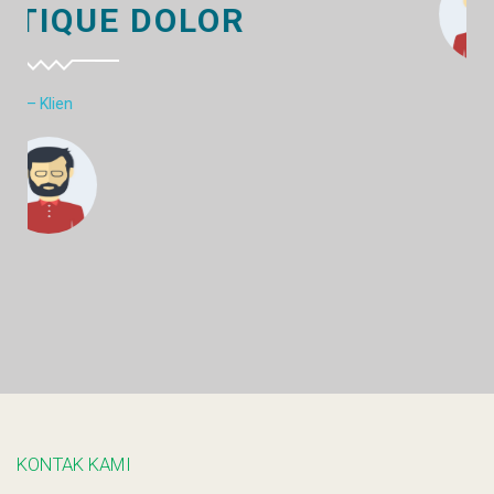
KONTAK KAMI
Satu Hati Satu Keluarga
bungatanjung@kkbt.co.id
Jl. Jend. Sudirman Kaliwungu Kec. Kalirejo, Kab. Lampung Tengah, Lampung -
34174
KUNJUNGI KAMI