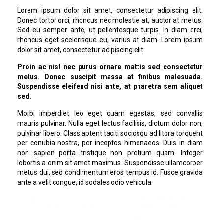
Lorem ipsum dolor sit amet, consectetur adipiscing elit.
Donec tortor orci, rhoncus nec molestie at, auctor at metus.
Sed eu semper ante, ut pellentesque turpis. In diam orci,
rhoncus eget scelerisque eu, varius at diam. Lorem ipsum
dolor sit amet, consectetur adipiscing elit.
Proin ac nisl nec purus ornare mattis sed consectetur
metus. Donec suscipit massa at finibus malesuada.
Suspendisse eleifend nisi ante, at pharetra sem aliquet
sed.
Morbi imperdiet leo eget quam egestas, sed convallis
mauris pulvinar. Nulla eget lectus facilisis, dictum dolor non,
pulvinar libero. Class aptent taciti sociosqu ad litora torquent
per conubia nostra, per inceptos himenaeos. Duis in diam
non sapien porta tristique non pretium quam. Integer
lobortis a enim sit amet maximus. Suspendisse ullamcorper
metus dui, sed condimentum eros tempus id. Fusce gravida
ante a velit congue, id sodales odio vehicula.