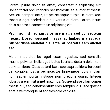
Lorem ipsum dolor sit amet, consectetur adipiscing elit.
Donec tortor orci, rhoncus nec molestie at, auctor at metus.
Sed eu semper ante, ut pellentesque turpis. In diam orci,
rhoncus eget scelerisque eu, varius at diam. Lorem ipsum
dolor sit amet, consectetur adipiscing elit.
Proin ac nisl nec purus ornare mattis sed consectetur
metus. Donec suscipit massa at finibus malesuada.
Suspendisse eleifend nisi ante, at pharetra sem aliquet
sed.
Morbi imperdiet leo eget quam egestas, sed convallis
mauris pulvinar. Nulla eget lectus facilisis, dictum dolor non,
pulvinar libero. Class aptent taciti sociosqu ad litora torquent
per conubia nostra, per inceptos himenaeos. Duis in diam
non sapien porta tristique non pretium quam. Integer
lobortis a enim sit amet maximus. Suspendisse ullamcorper
metus dui, sed condimentum eros tempus id. Fusce gravida
ante a velit congue, id sodales odio vehicula.