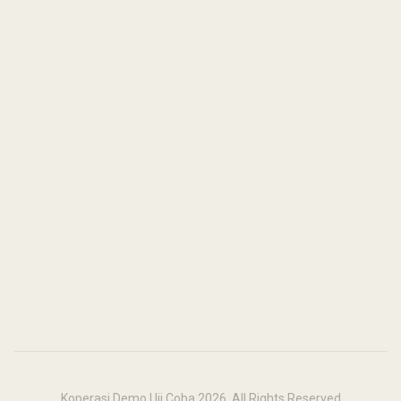
Koperasi Demo Uji Coba 2026. All Rights Reserved
This site is powered by
COOP.id