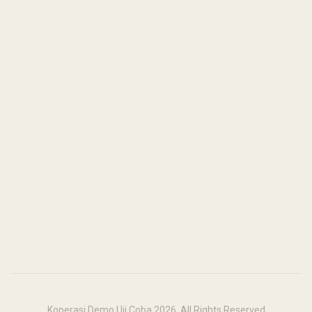
Koperasi Demo Uji Coba 2026. All Rights Reserved
This site is powered by
COOP.id