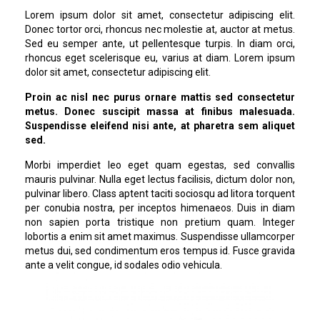
Lorem ipsum dolor sit amet, consectetur adipiscing elit.
Donec tortor orci, rhoncus nec molestie at, auctor at metus.
Sed eu semper ante, ut pellentesque turpis. In diam orci,
rhoncus eget scelerisque eu, varius at diam. Lorem ipsum
dolor sit amet, consectetur adipiscing elit.
Proin ac nisl nec purus ornare mattis sed consectetur
metus. Donec suscipit massa at finibus malesuada.
Suspendisse eleifend nisi ante, at pharetra sem aliquet
sed.
Morbi imperdiet leo eget quam egestas, sed convallis
mauris pulvinar. Nulla eget lectus facilisis, dictum dolor non,
pulvinar libero. Class aptent taciti sociosqu ad litora torquent
per conubia nostra, per inceptos himenaeos. Duis in diam
non sapien porta tristique non pretium quam. Integer
lobortis a enim sit amet maximus. Suspendisse ullamcorper
metus dui, sed condimentum eros tempus id. Fusce gravida
ante a velit congue, id sodales odio vehicula.