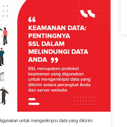
gunakan untuk mengenkripsi data yang dikirim