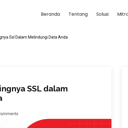
Beranda
Tentang
Solusi
Mitr
nya Ssl Dalam Melindungi Data Anda
ingnya SSL dalam
a
Comments