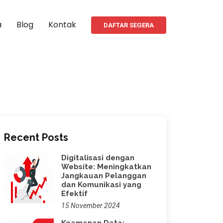
a
Blog
Kontak
DAFTAR SEGERA
Recent Posts
Digitalisasi dengan
Website: Meningkatkan
Jangkauan Pelanggan
dan Komunikasi yang
Efektif
15 November 2024